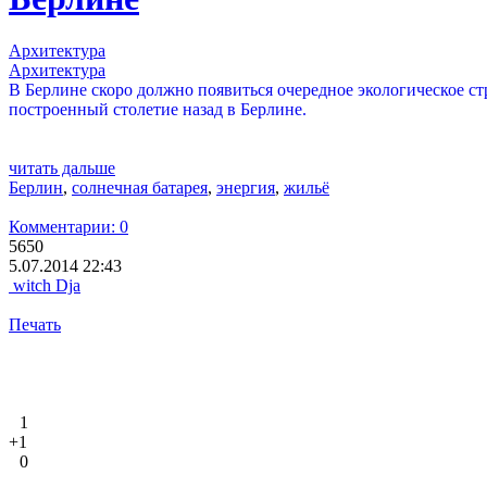
Архитектура
Архитектура
В Берлине скоро должно появиться очередное экологическое ст
построенный столетие назад в Берлине.
читать дальше
Берлин
,
солнечная батарея
,
энергия
,
жильё
Комментарии: 0
5650
5.07.2014 22:43
witch Dja
Печать
1
+1
0