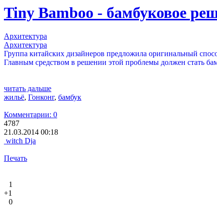
Tiny Bamboo - бамбуковое р
Архитектура
Архитектура
Группа китайских дизайнеров предложила оригинальный способ
Главным средством в решении этой проблемы должен стать бам
читать дальше
жильё
,
Гонконг
,
бамбук
Комментарии: 0
4787
21.03.2014 00:18
witch Dja
Печать
1
+1
0