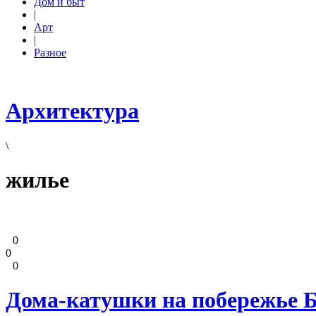
Дом и быт
|
Арт
|
Разное
Архитектура
\
жилье
0
0
0
Дома-катушки на побережье 