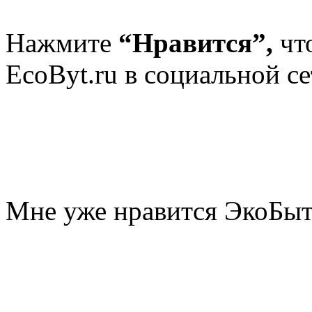
Нажмите
“Нравится”,
чт
EcoByt.ru в социальной се
Мне уже нравится ЭкоБы