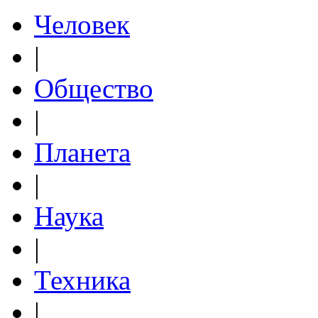
Человек
|
Общество
|
Планета
|
Наука
|
Техника
|