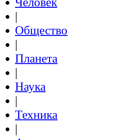
Человек
|
Общество
|
Планета
|
Наука
|
Техника
|