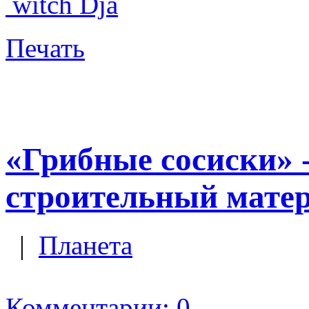
witch Dja
Печать
«Грибные сосиски» 
строительный матер
|
Планета
Комментарии: 0