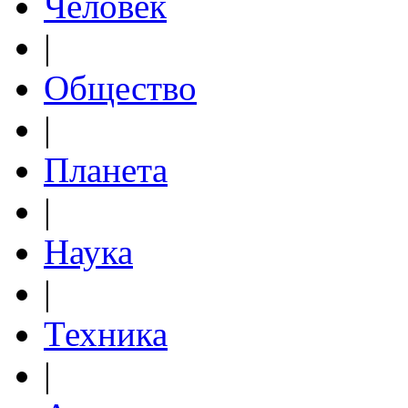
Человек
|
Общество
|
Планета
|
Наука
|
Техника
|