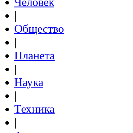
Человек
|
Общество
|
Планета
|
Наука
|
Техника
|