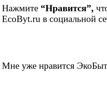
Нажмите
“Нравится”,
чт
EcoByt.ru в социальной се
Мне уже нравится ЭкоБы