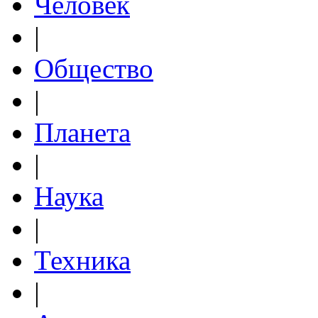
Человек
|
Общество
|
Планета
|
Наука
|
Техника
|