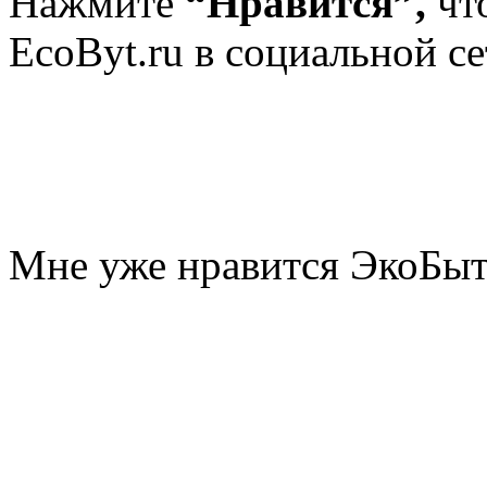
Нажмите
“Нравится”,
чт
EcoByt.ru в социальной се
Мне уже нравится ЭкоБы