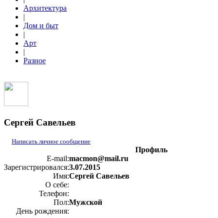
Архитектура
|
Дом и быт
|
Арт
|
Разное
Сергей Савельев
Написать личное сообщение
Профиль
E-mail:
macmon@mail.ru
Зарегистрировался:
3.07.2015
Имя:
Сергей Савельев
О себе:
Телефон:
Пол:
Мужской
День рождения: