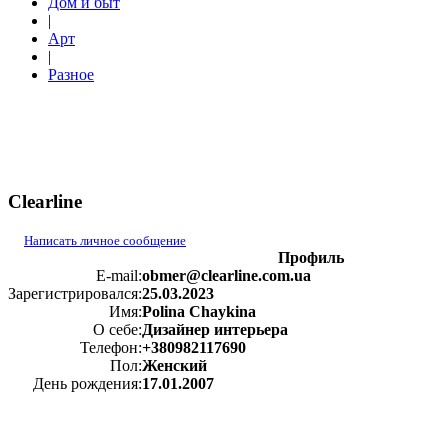
Дом и быт
|
Арт
|
Разное
Clearline
Написать личное сообщение
Профиль
E-mail:
obmer@clearline.com.ua
Зарегистрировался:
25.03.2023
Имя:
Polina Chaykina
О себе:
Дизайнер интерьера
Телефон:
+380982117690
Пол:
Женский
День рождения:
17.01.2007