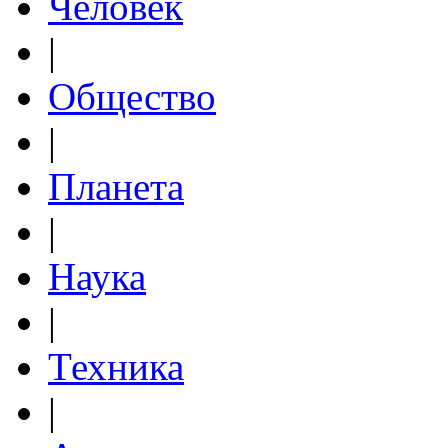
Человек
|
Общество
|
Планета
|
Наука
|
Техника
|