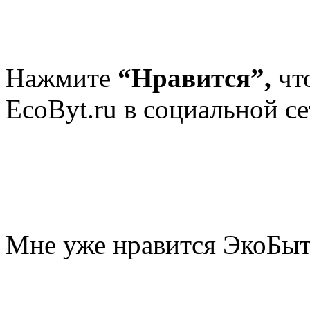
Нажмите
“Нравится”,
чт
EcoByt.ru в социальной се
Мне уже нравится ЭкоБы