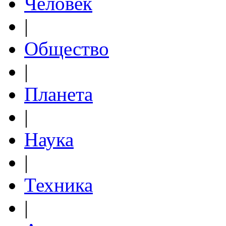
Человек
|
Общество
|
Планета
|
Наука
|
Техника
|