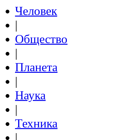
Человек
|
Общество
|
Планета
|
Наука
|
Техника
|