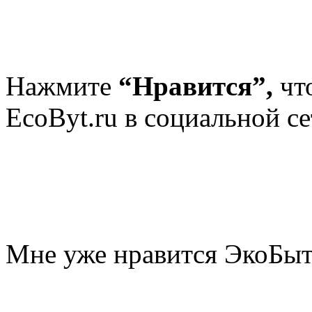
Нажмите
“Нравится”,
чт
EcoByt.ru в социальной се
Мне уже нравится ЭкоБы