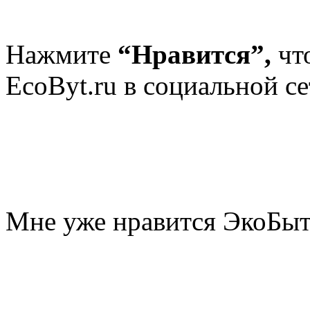
Нажмите
“Нравится”,
чт
EcoByt.ru в социальной се
Мне уже нравится ЭкоБы