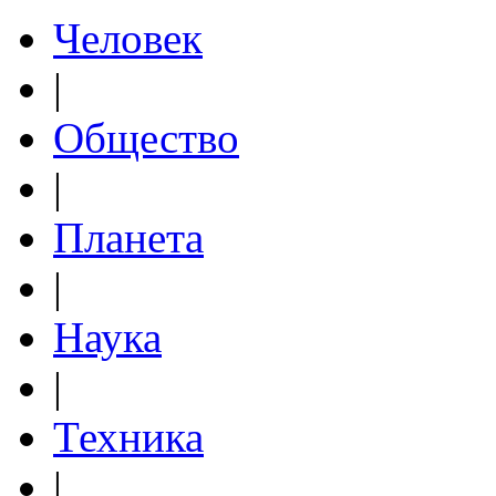
Человек
|
Общество
|
Планета
|
Наука
|
Техника
|