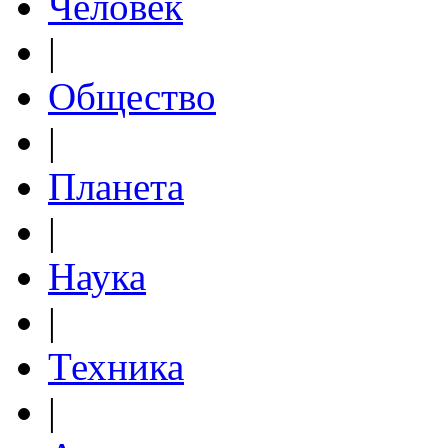
Человек
|
Общество
|
Планета
|
Наука
|
Техника
|