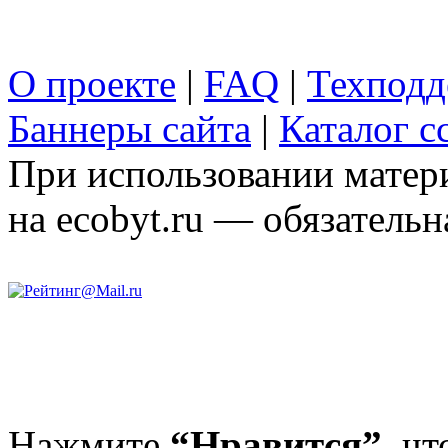
О проекте
|
FAQ
|
Техподд
Баннеры сайта
|
Каталог с
При использовании матери
на ecobyt.ru — обязательн
Нажмите
“Нравится”,
чт