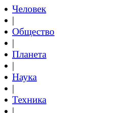
Человек
|
Общество
|
Планета
|
Наука
|
Техника
|