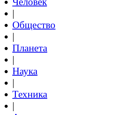
Человек
|
Общество
|
Планета
|
Наука
|
Техника
|