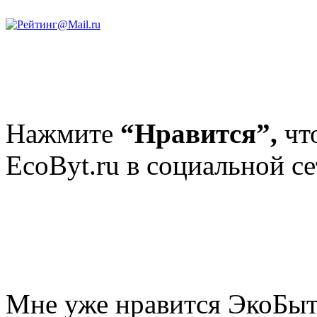
Нажмите
“Нравится”,
чт
EcoByt.ru в социальной се
Мне уже нравится ЭкоБы