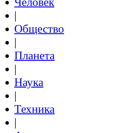
Человек
|
Общество
|
Планета
|
Наука
|
Техника
|