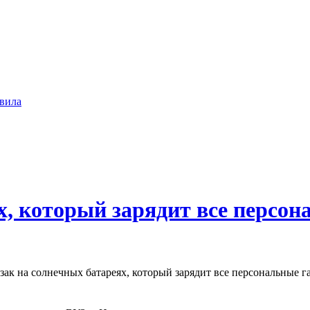
вила
х, который зарядит все персо