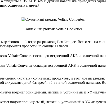
у, а студенты в ВУЗы. И тем и другим наверняка пригодится удив
нных солнечных панелей.
Солнечный рюкзак Voltaic Converter.
смартфонов — быстро разряжающейся батарее. Всего час на солнц
понадобится провести на солнце 11 часов.
зак Voltaic Converter оснащен встроенной АКБ и солнечной пане
итель самых «крутых» солнечных продуктов, и этот новый рюкза
енной аккумуляторной батареей и 5-ваттной солнечной панелью. В
onverter водонепроницаемый, легкий и устойчивый к УФ-излучен