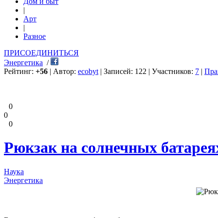
Дом и быт
|
Арт
|
Разное
ПРИСОЕДИНИТЬСЯ
Энергетика
/
Рейтинг:
+56
| Автор:
ecobyt
| Записей: 122 | Участников:
7
|
Пра
0
0
0
Рюкзак на солнечных батарея
Наука
Энергетика