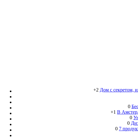
+2
Дом с секретом, 
0
Бе
+1
В Амстерд
0
Ун
0
Ди
0
7 продук