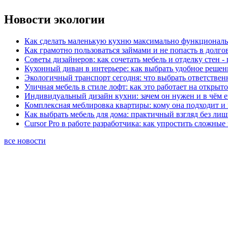
Новости экологии
Как сделать маленькую кухню максимально функциональ
Как грамотно пользоваться займами и не попасть в долг
Советы дизайнеров: как сочетать мебель и отделку стен -
Кухонный диван в интерьере: как выбрать удобное решен
Экологичный транспорт сегодня: что выбрать ответствен
Уличная мебель в стиле лофт: как это работает на открыт
Индивидуальный дизайн кухни: зачем он нужен и в чём 
Комплексная меблировка квартиры: кому она подходит и 
Как выбрать мебель для дома: практичный взгляд без ли
Cursor Pro в работе разработчика: как упростить сложные
все новости