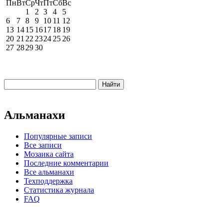
Пн
Вт
Ср
Чт
Пт
Сб
Вс
1
2
3
4
5
6
7
8
9
10
11
12
13
14
15
16
17
18
19
20
21
22
23
24
25
26
27
28
29
30
Альманахи
Популярные записи
Все записи
Мозаика сайта
Последние комментарии
Все альманахи
Техподдержка
Статистика журнала
FAQ