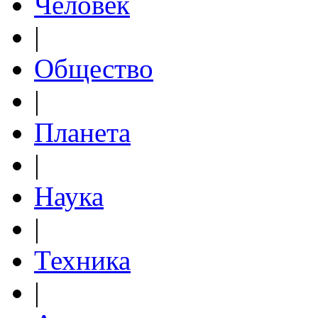
Человек
|
Общество
|
Планета
|
Наука
|
Техника
|