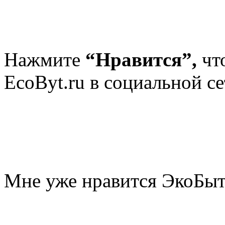
Нажмите
“Нравится”,
чт
EcoByt.ru в социальной се
Мне уже нравится ЭкоБы