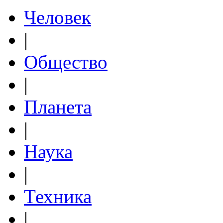
Человек
|
Общество
|
Планета
|
Наука
|
Техника
|