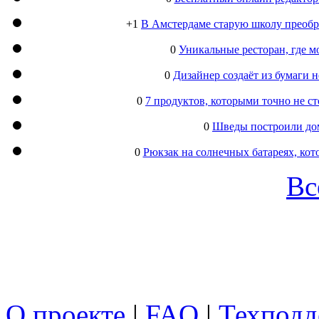
+1
В Амстердаме старую школу преобра
0
Уникальные ресторан, где м
0
Дизайнер создаёт из бумаги
0
7 продуктов, которыми точно не с
0
Шведы построили дом
0
Рюкзак на солнечных батареях, кот
Вс
О проекте
|
FAQ
|
Техподд