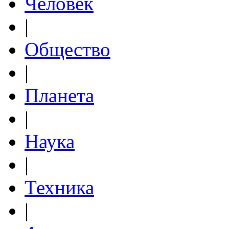
Человек
|
Общество
|
Планета
|
Наука
|
Техника
|