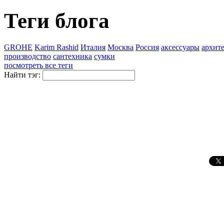
Теги блога
GROHE
Karim Rashid
Италия
Москва
Россия
аксессуары
архит
производство
сантехника
сумки
посмотреть все теги
Найти тэг: