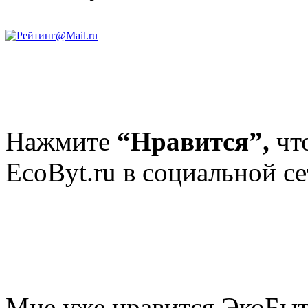
Нажмите
“Нравится”,
чт
EcoByt.ru в социальной се
Мне уже нравится ЭкоБы