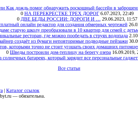
или Как дождь помог обнаружить роскошный бассейн в заброшен
0
НА ПЕРЕКРЕСТКЕ ТРЕХ ДОРОГ
6.07.2023, 22:49
0
ДВЕ БЕДЫ РОССИИ: ДОРОГИ И …
29.06.2023, 11:57
сплатный онлайн редактор для создания обмерных чертежей
26.0
аме старую школу преобразовали в 10 квартир для семей с деть
икальные ресторан, где можно пообедать в струях водопада
2.10
зайнер создаёт из бумаги неповторимые подводные пейзажи
30.0
тов, которыми точно не стоит угощать своих домашних питомце
0
Шведы построили дом-теплицу на берегу озера
16.09.2019, 
а солнечных батареях, который зарядит все персональные гадже
Все статьи
та
|
Каталог ссылок
yt.ru — обязательна.