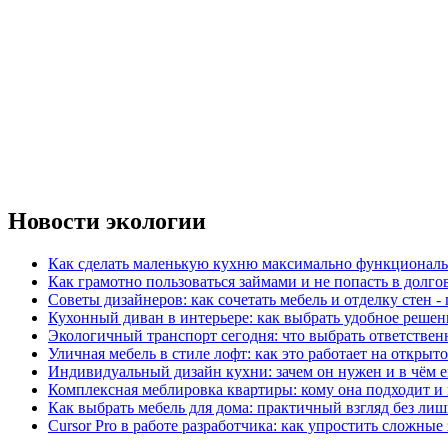
Новости экологии
Как сделать маленькую кухню максимально функциональ
Как грамотно пользоваться займами и не попасть в долг
Советы дизайнеров: как сочетать мебель и отделку стен -
Кухонный диван в интерьере: как выбрать удобное решен
Экологичный транспорт сегодня: что выбрать ответствен
Уличная мебель в стиле лофт: как это работает на открыт
Индивидуальный дизайн кухни: зачем он нужен и в чём 
Комплексная меблировка квартиры: кому она подходит и 
Как выбрать мебель для дома: практичный взгляд без ли
Cursor Pro в работе разработчика: как упростить сложные