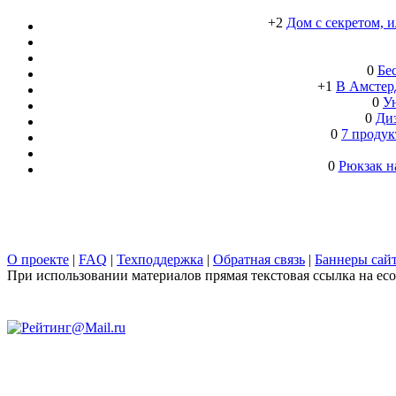
+2
Дом с секретом, 
0
Бе
+1
В Амстерд
0
Ун
0
Ди
0
7 продук
0
Рюкзак н
О проекте
|
FAQ
|
Техподдержка
|
Обратная связь
|
Баннеры сай
При использовании материалов прямая текстовая ссылка на ecob