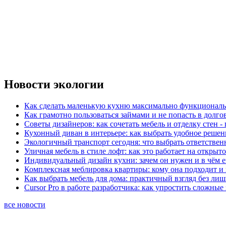
Новости экологии
Как сделать маленькую кухню максимально функциональ
Как грамотно пользоваться займами и не попасть в долг
Советы дизайнеров: как сочетать мебель и отделку стен -
Кухонный диван в интерьере: как выбрать удобное решен
Экологичный транспорт сегодня: что выбрать ответствен
Уличная мебель в стиле лофт: как это работает на открыт
Индивидуальный дизайн кухни: зачем он нужен и в чём 
Комплексная меблировка квартиры: кому она подходит и 
Как выбрать мебель для дома: практичный взгляд без ли
Cursor Pro в работе разработчика: как упростить сложные
все новости