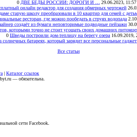
0
ДВЕ БЕДЫ РОССИИ: ДОРОГИ И …
29.06.2023, 11:57
сплатный онлайн редактор для создания обмерных чертежей
26.0
аме старую школу преобразовали в 10 квартир для семей с деть
икальные ресторан, где можно пообедать в струях водопада
2.10
зайнер создаёт из бумаги неповторимые подводные пейзажи
30.0
тов, которыми точно не стоит угощать своих домашних питомце
0
Шведы построили дом-теплицу на берегу озера
16.09.2019, 
а солнечных батареях, который зарядит все персональные гадже
Все статьи
та
|
Каталог ссылок
yt.ru — обязательна.
иальной сети Facebook.