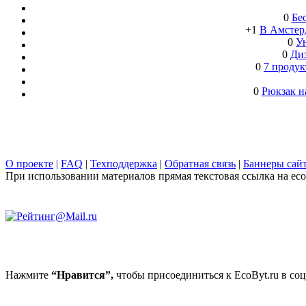
0
Бе
+1
В Амстерд
0
Ун
0
Ди
0
7 продук
0
Рюкзак н
О проекте
|
FAQ
|
Техподдержка
|
Обратная связь
|
Баннеры сай
При использовании материалов прямая текстовая ссылка на ecob
Нажмите
“Нравится”,
чтобы присоединиться к EcoByt.ru в соц