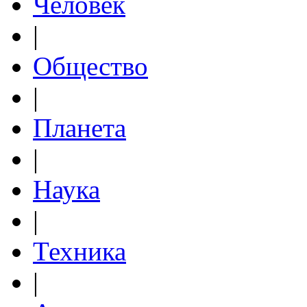
Человек
|
Общество
|
Планета
|
Наука
|
Техника
|