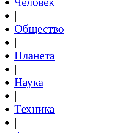
Человек
|
Общество
|
Планета
|
Наука
|
Техника
|