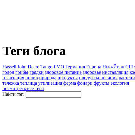
Теги блога
Hassell
John Deere Tango
ГМО
Германия
Европа
Нью-Йорк
СШ
голод
грибы
грядки
здоровое питание
здоровье
инсталляция
ко
плантация
полив
природа
продукты
продукты питания
растени
тележка
теплица
утилизация
ферма
фонари
фрукты
экология
посмотреть все теги
Найти тэг: