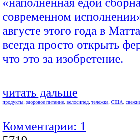
«наполненная едой сборн
современном исполнении»
августе этого года в Матт
всегда просто открыть ф
что это за изобретение.
читать дальше
продукты
,
здоровое питание
,
велосипед
,
тележка
,
США
,
свежи
Комментарии: 1