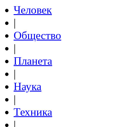
Человек
|
Общество
|
Планета
|
Наука
|
Техника
|