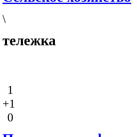
\
тележка
1
+1
0