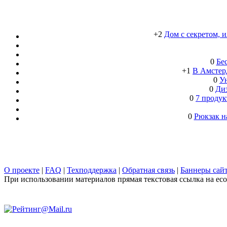
+2
Дом с секретом, 
0
Бе
+1
В Амстерд
0
Ун
0
Ди
0
7 продук
0
Рюкзак н
О проекте
|
FAQ
|
Техподдержка
|
Обратная связь
|
Баннеры сай
При использовании материалов прямая текстовая ссылка на ecob