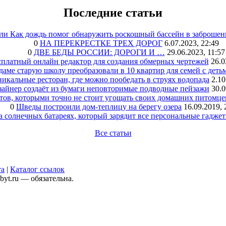
Последние статьи
или Как дождь помог обнаружить роскошный бассейн в заброшен
0
НА ПЕРЕКРЕСТКЕ ТРЕХ ДОРОГ
6.07.2023, 22:49
0
ДВЕ БЕДЫ РОССИИ: ДОРОГИ И …
29.06.2023, 11:57
сплатный онлайн редактор для создания обмерных чертежей
26.0
аме старую школу преобразовали в 10 квартир для семей с деть
икальные ресторан, где можно пообедать в струях водопада
2.10
зайнер создаёт из бумаги неповторимые подводные пейзажи
30.0
тов, которыми точно не стоит угощать своих домашних питомце
0
Шведы построили дом-теплицу на берегу озера
16.09.2019, 
а солнечных батареях, который зарядит все персональные гадже
Все статьи
та
|
Каталог ссылок
yt.ru — обязательна.