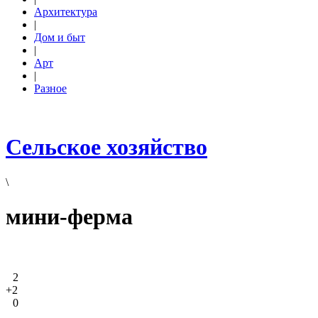
Архитектура
|
Дом и быт
|
Арт
|
Разное
Сельское хозяйство
\
мини-ферма
2
+2
0