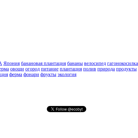
А
Япония
банановая плантация
бананы
велосипед
гагонокосилка
ерма
овощи
огород
питание
плантация
полив
природа
продукты
ация
ферма
фонари
фрукты
экология