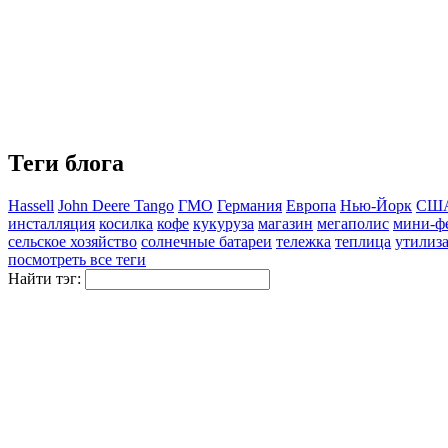
Теги блога
Hassell
John Deere Tango
ГМО
Германия
Европа
Нью-Йорк
СШ
инсталляция
косилка
кофе
кукуруза
магазин
мегаполис
мини-ф
сельское хозяйство
солнечные батареи
тележка
теплица
утилиз
посмотреть все теги
Найти тэг: