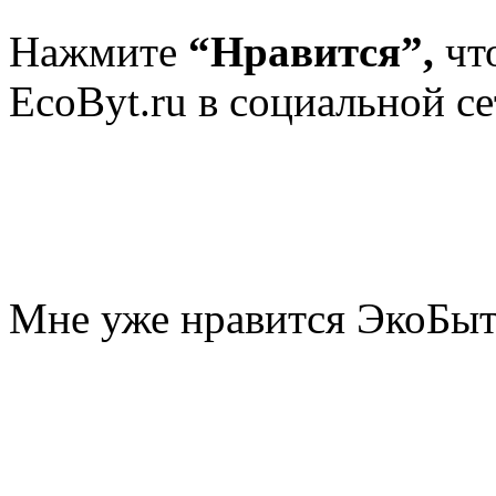
Нажмите
“Нравится”,
чт
EcoByt.ru в социальной се
Мне уже нравится ЭкоБы