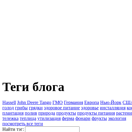
Теги блога
Hassell
John Deere Tango
ГМО
Германия
Европа
Нью-Йорк
СШ
голод
грибы
грядки
здоровое питание
здоровье
инсталляция
ко
плантация
полив
природа
продукты
продукты питания
растени
тележка
теплица
утилизация
ферма
фонари
фрукты
экология
посмотреть все теги
Найти тэг: