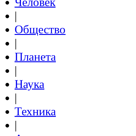
Человек
|
Общество
|
Планета
|
Наука
|
Техника
|