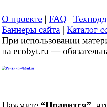
О проекте
|
FAQ
|
Техподд
Баннеры сайта
|
Каталог с
При использовании матери
на ecobyt.ru — обязательн
Нажмите
“Нравится”,
чт