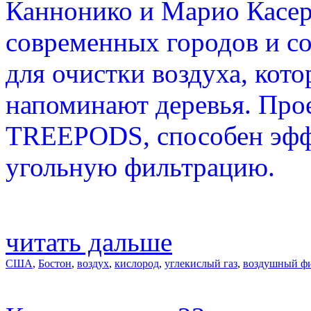
Каннонико и Марио Касер
современных городов и с
для очистки воздуха, кот
напоминают деревья. Про
TREEPODS, способен эфф
угольную фильтрацию.
читать дальше
США
,
Бостон
,
воздух
,
кислород
,
углекислый газ
,
воздушный ф