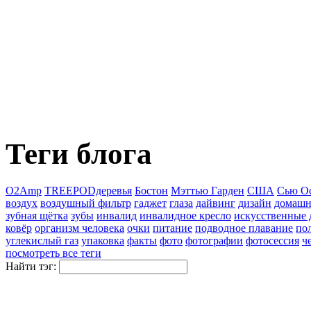
Теги блога
O2Amp
TREEPODдеревья
Бостон
Мэттью Гарден
США
Сью О
воздух
воздушный фильтр
гаджет
глаза
дайвинг
дизайн
домашн
зубная щётка
зубы
инвалид
инвалидное кресло
искусственные 
ковёр
организм человека
очки
питание
подводное плавание
пол
углекислый газ
упаковка
факты
фото
фотографии
фотосессия
ч
посмотреть все теги
Найти тэг: