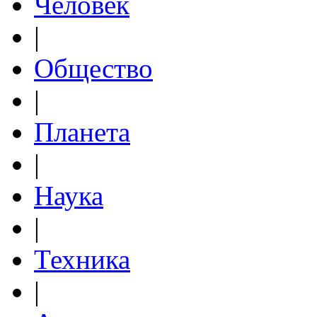
Человек
|
Общество
|
Планета
|
Наука
|
Техника
|