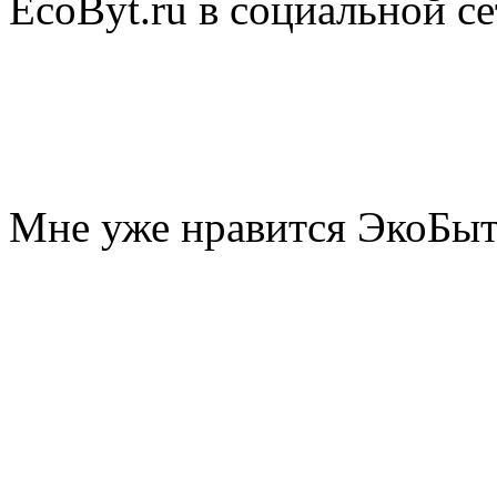
EcoByt.ru в социальной се
Мне уже нравится ЭкоБы