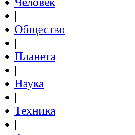
Человек
|
Общество
|
Планета
|
Наука
|
Техника
|