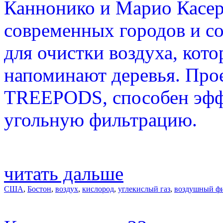
Каннонико и Марио Касер
современных городов и с
для очистки воздуха, кот
напоминают деревья. Про
TREEPODS, способен эфф
угольную фильтрацию.
читать дальше
США
,
Бостон
,
воздух
,
кислород
,
углекислый газ
,
воздушный ф