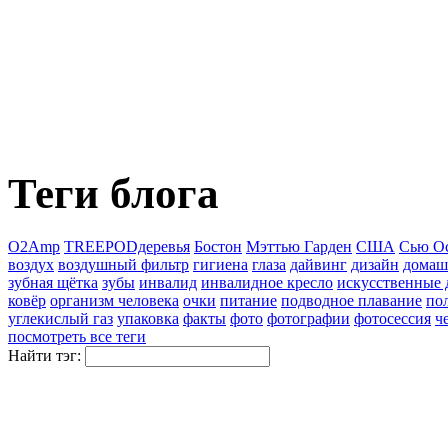
Теги блога
O2Amp
TREEPODдеревья
Бостон
Мэттью Гарден
США
Сью О
воздух
воздушный фильтр
гигиена
глаза
дайвинг
дизайн
домаш
зубная щётка
зубы
инвалид
инвалидное кресло
искусственные 
ковёр
организм человека
очки
питание
подводное плавание
пол
углекислый газ
упаковка
факты
фото
фотографии
фотосессия
ч
посмотреть все теги
Найти тэг: