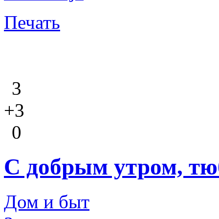
Печать
3
+3
0
С добрым утром, тю
Дом и быт