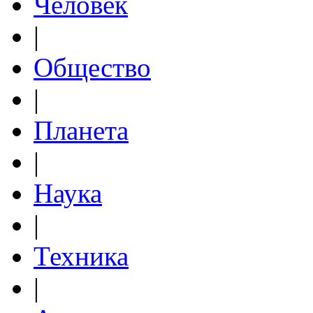
Человек
|
Общество
|
Планета
|
Наука
|
Техника
|