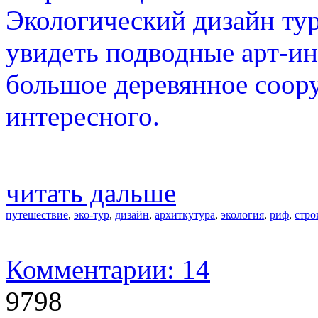
Экологический дизайн тур
увидеть подводные арт-ин
большое деревянное соору
интересного.
читать дальше
путешествие
,
эко-тур
,
дизайн
,
архиткутура
,
экология
,
риф
,
стро
Комментарии: 14
9798