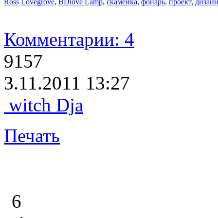
Ross Lovegrove
,
BDlove Lamp
,
скамейка
,
фонарь
,
проект
,
дизай
Комментарии: 4
9157
3.11.2011 13:27
witch Dja
Печать
6