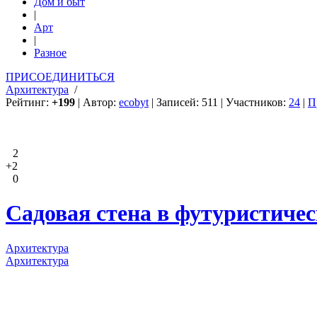
Дом и быт
|
Арт
|
Разное
ПРИСОЕДИНИТЬСЯ
Архитектура
/
Рейтинг:
+199
| Автор:
ecobyt
| Записей: 511 | Участников:
24
|
П
2
+2
0
Садовая стена в футуристиче
Архитектура
Архитектура