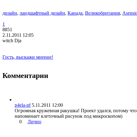
дизайн
,
ландшафтный дизайн
,
Канада
,
Великобритания
,
Asensi
1
8851
2.11.2011 12:05
witch Dja
Гость, выскажи мнение!
Комментарии
p4ela-pf
5.11.2011 12:00
Огромная кружевная ракушка! Проект удался, потому что
напоминает клеточный рисунок под микроскопом)
0
Лично