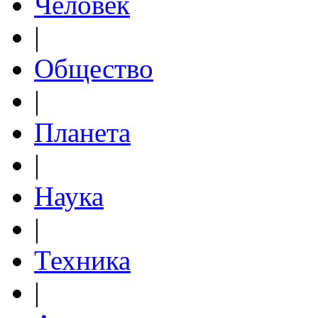
Человек
|
Общество
|
Планета
|
Наука
|
Техника
|