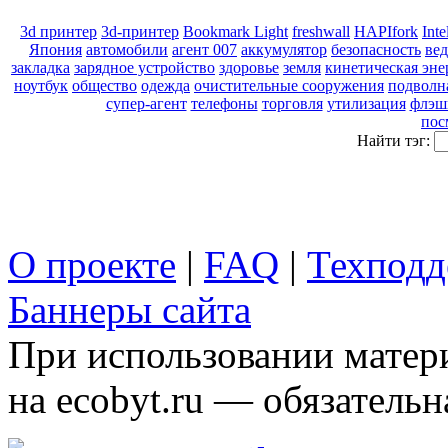
3d принтер
3d-принтер
Bookmark Light
freshwall
HAPIfork
Inte
Япония
автомобили
агент 007
аккумулятор
безопасность
ве
закладка
зарядное устройство
здоровье
земля
кинетическая эне
ноутбук
общество
одежда
очистительные сооружения
подволн
супер-агент
телефоны
торговля
утилизация
флэш
пос
Найти тэг:
О проекте
|
FAQ
|
Техподд
Баннеры сайта
При использовании матери
на ecobyt.ru — обязательн