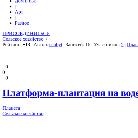
Дом и быт
|
Арт
|
Разное
ПРИСОЕДИНИТЬСЯ
Сельское хозяйство
/
Рейтинг:
+13
| Автор:
ecobyt
| Записей: 16 | Участников:
5
|
Прав
0
0
0
Платформа-плантация на воде
Планета
Сельское хозяйство