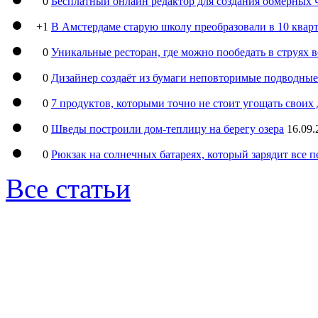
0
Бесплатный онлайн редактор для создания обмерных 
+1
В Амстердаме старую школу преобразовали в 10 кварт
0
Уникальные ресторан, где можно пообедать в струях 
0
Дизайнер создаёт из бумаги неповторимые подводны
0
7 продуктов, которыми точно не стоит угощать свои
0
Шведы построили дом-теплицу на берегу озера
16.09.
0
Рюкзак на солнечных батареях, который зарядит все 
Все статьи