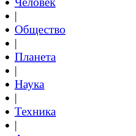
Человек
|
Общество
|
Планета
|
Наука
|
Техника
|