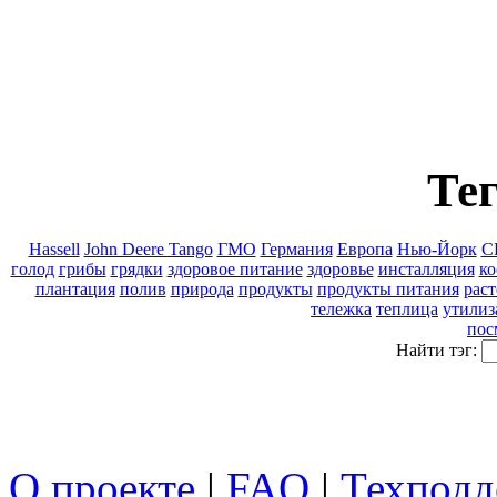
Тег
Hassell
John Deere Tango
ГМО
Германия
Европа
Нью-Йорк
С
голод
грибы
грядки
здоровое питание
здоровье
инсталляция
ко
плантация
полив
природа
продукты
продукты питания
раст
тележка
теплица
утилиз
пос
Найти тэг:
О проекте
|
FAQ
|
Техподд