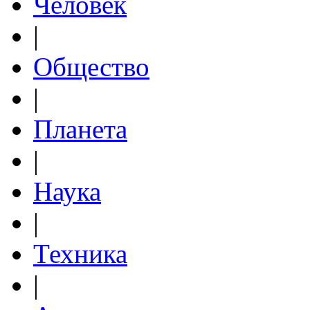
Человек
|
Общество
|
Планета
|
Наука
|
Техника
|