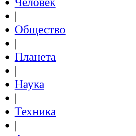
Человек
|
Общество
|
Планета
|
Наука
|
Техника
|