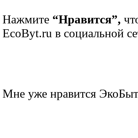
Нажмите
“Нравится”,
чт
EcoByt.ru в социальной се
Мне уже нравится ЭкоБы