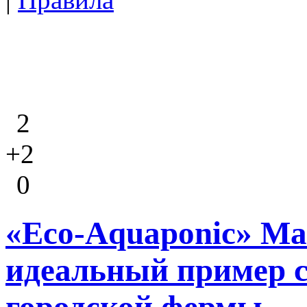
2
+2
0
«Eco-Aquaponic» Ма
идеальный пример 