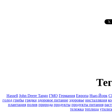
Тег
Hassell
John Deere Tango
ГМО
Германия
Европа
Нью-Йорк
С
голод
грибы
грядки
здоровое питание
здоровье
инсталляция
ко
плантация
полив
природа
продукты
продукты питания
раст
тележка
теплица
утилиз