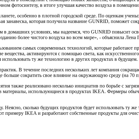
чном фотосинтезу, в итоге улучшая качество воздуха в помещени
ланете, особенно в плотной городской среде. По оценкам ученых
новая занавеска, которая получила название GUNRID, поможет сок
м в домашних условиях, мы надеемся, что GUNRID повысит осв
зданию более чистого воздуха во всем мире», - объяснила Лена 
льзованием самых современных технологий, которые работают пр
 вещества, активируются с помощью света, как искусственного, 
 использовать ту же технологию в других продуктах в будущем.
рактик. В течение последних нескольких лет компания сокращае
е больше сократить свое влияние на окружающую среду (на 70 п
ятия также реализовано несколько инициатив по борьбе с загряз
ее в материалы, использующиеся в продуктах IKEA. Фермеры обы
 Неясно, сколько будущих продуктов будет использовать ту же 
уют примеру IKEA и разработают собственные продукты для очис