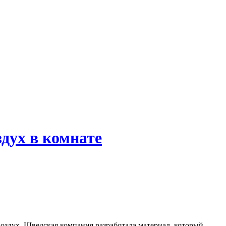
дух в комнате
здух. Шведская компания разработала материал, который