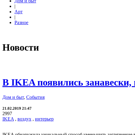
Дом и быт
|
Арт
|
Разное
Новости
В IKEA появились занавески,
Дом и быт
,
События
21.02.2019 21:47
2997
IKEA
,
воздух
,
интерьер
IKEA обнаружила уникальный способ уменьшить загрязнение в