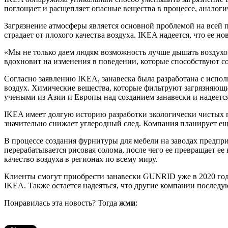
поглощает и расщепляет опасные вещества в процессе, аналоги
Загрязнение атмосферы является основной проблемой на всей п
страдает от плохого качества воздуха. IKEA надеется, что ее 
«Мы не только даем людям возможность лучше дышать воздухо
вдохновит на изменения в поведении, которые способствуют со
Согласно заявлению IKEA, занавеска была разработана с испо
воздух. Химические вещества, которые фильтруют загрязняющие
учеными из Азии и Европы над созданием занавески и надеется
IKEA имеет долгую историю разработки экологически чистых п
значительно снижает углеродный след. Компания планирует ещ
В процессе создания фурнитуры для мебели на заводах предпри
перерабатывается рисовая солома, после чего ее превращает 
качество воздуха в регионах по всему миру.
Клиенты смогут приобрести занавески GUNRID уже в 2020 году.
IKEA. Также остается надеяться, что другие компании послед
Понравилась эта новость? Тогда
жми
: