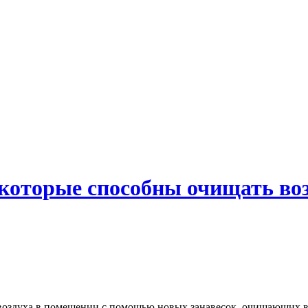
 которые способны очищать воз
оздуха в помещении с помощью новых занавесок, очищающих во