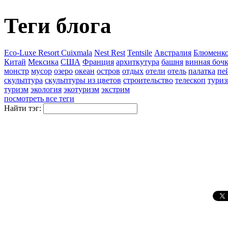
Теги блога
Eco-Luxe Resort Cuixmala
Nest Rest
Tentsile
Австралия
Блюменко
Китай
Мексика
США
Франция
архиткутура
башня
винная боч
монстр
мусор
озеро
океан
остров
отдых
отели
отель
палатка
пе
скульптура
скульптуры из цветов
строительство
телескоп
туриз
туризм
экология
экотуризм
экстрим
посмотреть все теги
Найти тэг: