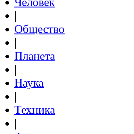
Человек
|
Общество
|
Планета
|
Наука
|
Техника
|