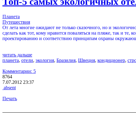
Топ-5 самых экологичных оте
Планета
Путешествия
От лета многие ожидают не только сказочного, но и экологичн
сделать как тот, кому нравится поваляться на пляже, так и те
проектированию и соответствию принципам охраны окружающ
читать дальше
планета
,
отели
,
экология
,
Бразилия
,
Швеция
,
кондиционер
,
стр
Комментарии: 5
8764
7.07.2012 23:37
absent
Печать