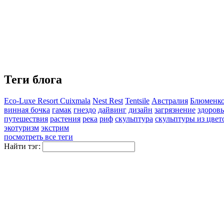
Теги блога
Eco-Luxe Resort Cuixmala
Nest Rest
Tentsile
Австралия
Блюменко
винная бочка
гамак
гнездо
дайвинг
дизайн
загрязнение
здоровь
путешествия
растения
река
риф
скульптура
скульптуры из цвет
экотуризм
экстрим
посмотреть все теги
Найти тэг: