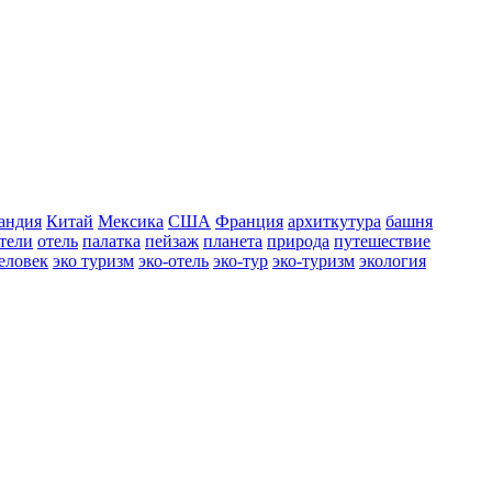
андия
Китай
Мексика
США
Франция
архиткутура
башня
тели
отель
палатка
пейзаж
планета
природа
путешествие
еловек
эко туризм
эко-отель
эко-тур
эко-туризм
экология