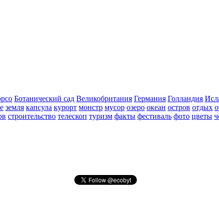
рсо
Ботанический сад
Великобритания
Германия
Голландия
Исл
е
земля
капсула
курорт
монстр
мусор
озеро
океан
остров
отдых
о
ов
строительство
телескоп
туризм
факты
фестиваль
фото
цветы
ч