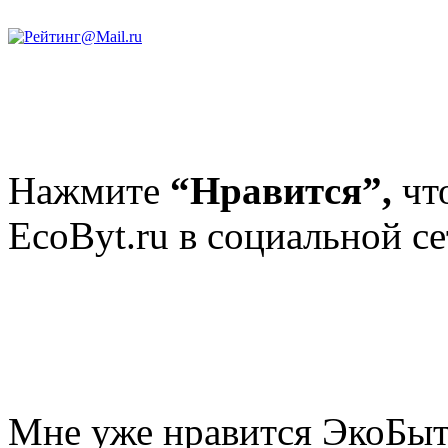
Нажмите
“Нравится”,
чт
EcoByt.ru в социальной се
Мне уже нравится ЭкоБы