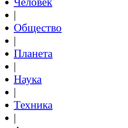
Человек
|
Общество
|
Планета
|
Наука
|
Техника
|