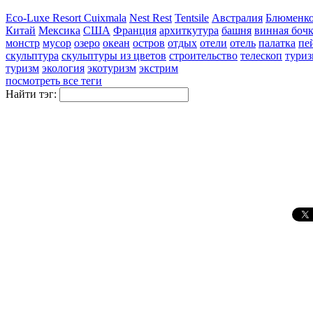
Eco-Luxe Resort Cuixmala
Nest Rest
Tentsile
Австралия
Блюменко
Китай
Мексика
США
Франция
архиткутура
башня
винная боч
монстр
мусор
озеро
океан
остров
отдых
отели
отель
палатка
пе
скульптура
скульптуры из цветов
строительство
телескоп
туриз
туризм
экология
экотуризм
экстрим
посмотреть все теги
Найти тэг: