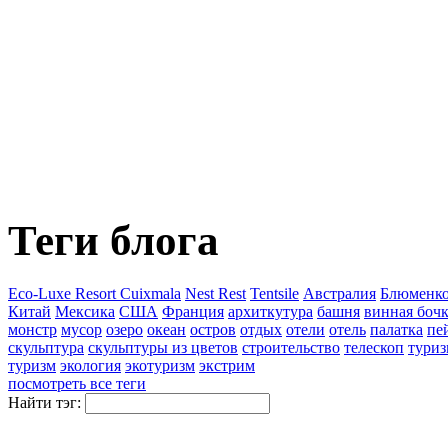
Теги блога
Eco-Luxe Resort Cuixmala
Nest Rest
Tentsile
Австралия
Блюменко
Китай
Мексика
США
Франция
архиткутура
башня
винная боч
монстр
мусор
озеро
океан
остров
отдых
отели
отель
палатка
пе
скульптура
скульптуры из цветов
строительство
телескоп
туриз
туризм
экология
экотуризм
экстрим
посмотреть все теги
Найти тэг: