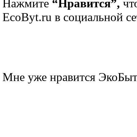
Нажмите
“Нравится”,
чт
EcoByt.ru в социальной се
Мне уже нравится ЭкоБы