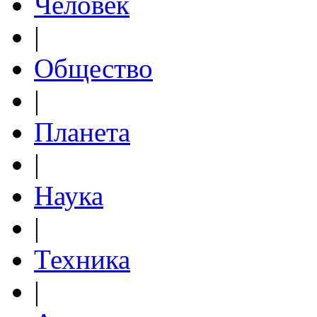
Человек
|
Общество
|
Планета
|
Наука
|
Техника
|