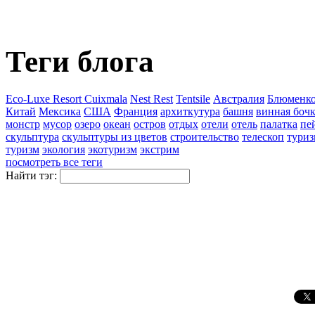
Теги блога
Eco-Luxe Resort Cuixmala
Nest Rest
Tentsile
Австралия
Блюменко
Китай
Мексика
США
Франция
архиткутура
башня
винная боч
монстр
мусор
озеро
океан
остров
отдых
отели
отель
палатка
пе
скульптура
скульптуры из цветов
строительство
телескоп
туриз
туризм
экология
экотуризм
экстрим
посмотреть все теги
Найти тэг: