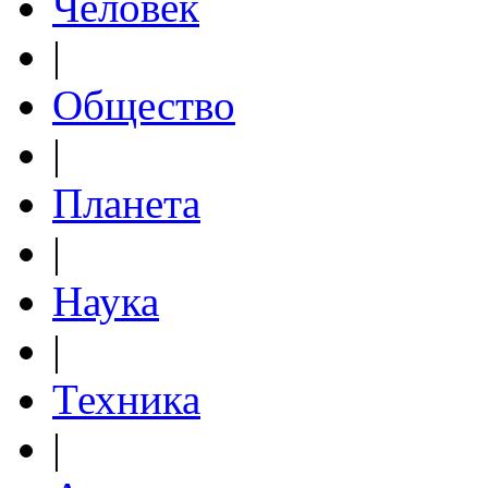
Человек
|
Общество
|
Планета
|
Наука
|
Техника
|