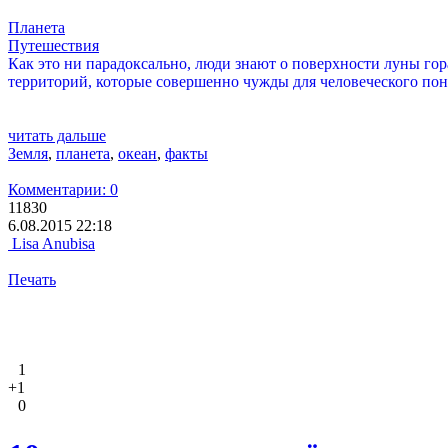
Планета
Путешествия
Как это ни парадоксально, люди знают о поверхности луны гора
территорий, которые совершенно чужды для человеческого пон
читать дальше
Земля
,
планета
,
океан
,
факты
Комментарии: 0
11830
6.08.2015 22:18
Lisa Anubisa
Печать
1
+1
0