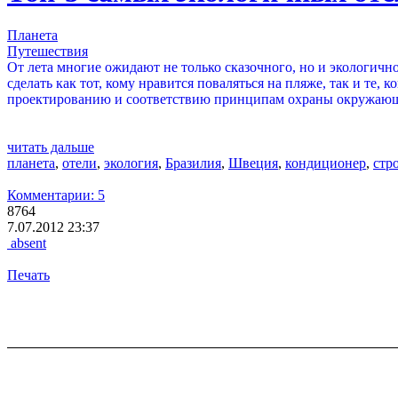
Планета
Путешествия
От лета многие ожидают не только сказочного, но и экологичн
сделать как тот, кому нравится поваляться на пляже, так и те
проектированию и соответствию принципам охраны окружающ
читать дальше
планета
,
отели
,
экология
,
Бразилия
,
Швеция
,
кондиционер
,
стр
Комментарии: 5
8764
7.07.2012 23:37
absent
Печать