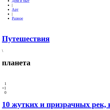
Дом и быт
|
Арт
|
Разное
Путешествия
\
планета
1
+1
0
10 жутких и призрачных рек,