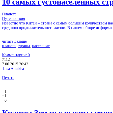
10 самых густонаселённых ст
Планета
Путешествия
Известно что Китай – страна с самым большим количеством н
среднюю продолжительность жизни. В нашем обзоре информац
читать дальше
планета
,
страны
,
население
Комментарии: 0
7112
7.06.2015 20:43
Lisa Anubisa
Печать
1
+1
0
Красота Земли с высоты птичь