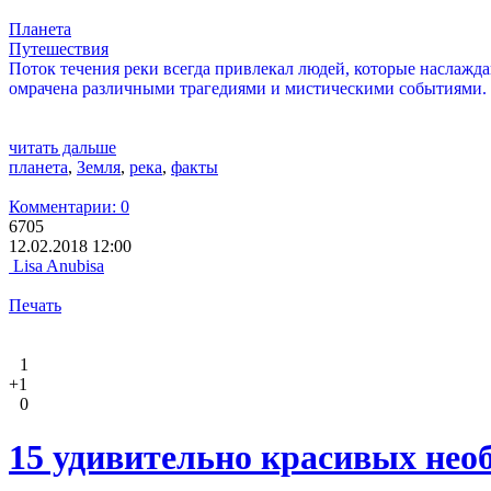
Планета
Путешествия
Поток течения реки всегда привлекал людей, которые наслажд
омрачена различными трагедиями и мистическими событиями.
читать дальше
планета
,
Земля
,
река
,
факты
Комментарии: 0
6705
12.02.2018 12:00
Lisa Anubisa
Печать
1
+1
0
15 удивительно красивых нео