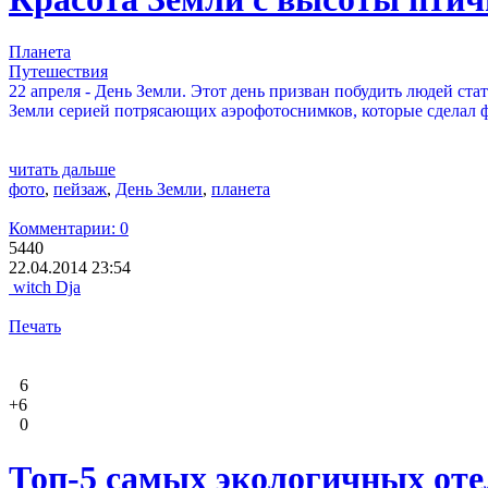
Планета
Путешествия
22 апреля - День Земли. Этот день призван побудить людей ст
Земли серией потрясающих аэрофотоснимков, которые сделал 
читать дальше
фото
,
пейзаж
,
День Земли
,
планета
Комментарии: 0
5440
22.04.2014 23:54
witch Dja
Печать
6
+6
0
Топ-5 самых экологичных оте