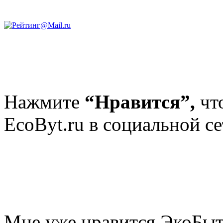
Нажмите
“Нравится”,
чт
EcoByt.ru в социальной се
Мне уже нравится ЭкоБы