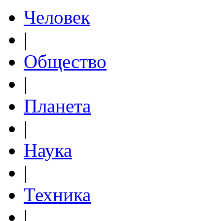
Человек
|
Общество
|
Планета
|
Наука
|
Техника
|