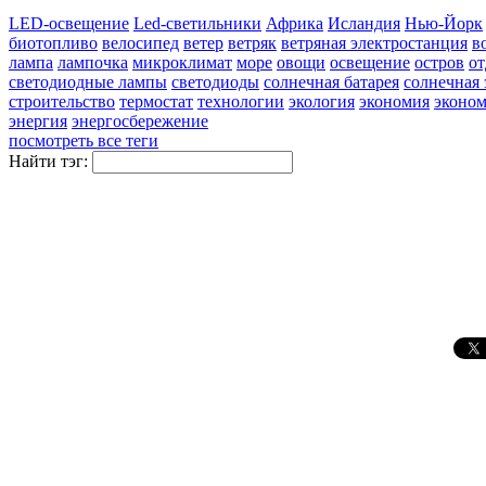
LED-освещение
Led-светильники
Африка
Исландия
Нью-Йорк
биотопливо
велосипед
ветер
ветряк
ветряная электростанция
в
лампа
лампочка
микроклимат
море
овощи
освещение
остров
о
светодиодные лампы
светодиоды
солнечная батарея
солнечная 
строительство
термостат
технологии
экология
экономия
эконом
энергия
энергосбережение
посмотреть все теги
Найти тэг: