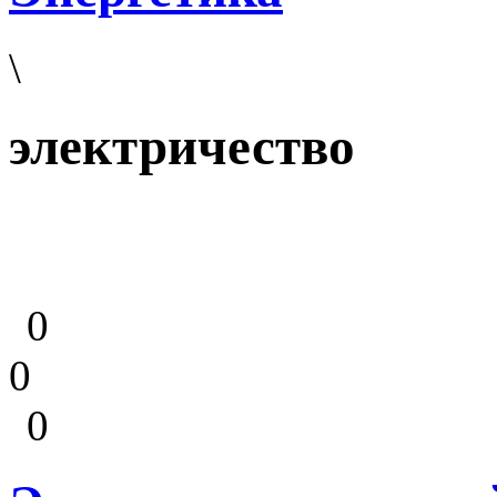
\
электричество
0
0
0