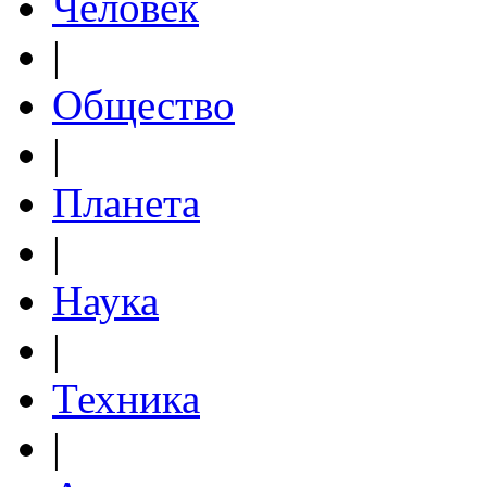
Человек
|
Общество
|
Планета
|
Наука
|
Техника
|