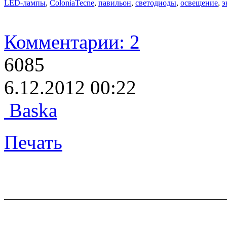
LED-лампы
,
ColoniaTecne
,
павильон
,
светодиоды
,
освещение
,
э
Комментарии: 2
6085
6.12.2012 00:22
Baska
Печать