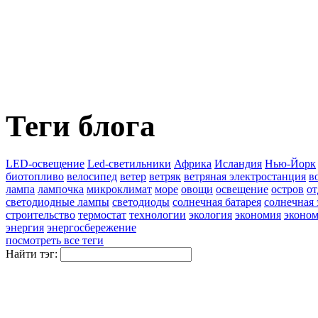
Теги блога
LED-освещение
Led-светильники
Африка
Исландия
Нью-Йорк
биотопливо
велосипед
ветер
ветряк
ветряная электростанция
в
лампа
лампочка
микроклимат
море
овощи
освещение
остров
о
светодиодные лампы
светодиоды
солнечная батарея
солнечная 
строительство
термостат
технологии
экология
экономия
эконом
энергия
энергосбережение
посмотреть все теги
Найти тэг: