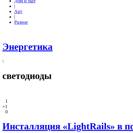
Дом и быт
|
Арт
|
Разное
Энергетика
\
светодиоды
1
+1
0
Инсталляция «LightRails» в п