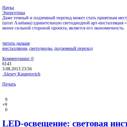
Наука
Энергетика
Даже темный и подземный переход может стать приятным место
(штат Алабама) удивительную светодиодной арт-инсталляция «Li
менее сильной стороной проекта, является его экономичность.
читать дальше
инсталляция
,
светодиоды
,
подземный переход
Комментарии: 0
6143
3.08.2013 23:56
Alexey Kasperovich
Печать
9
+9
0
LED-освещение: световая ин