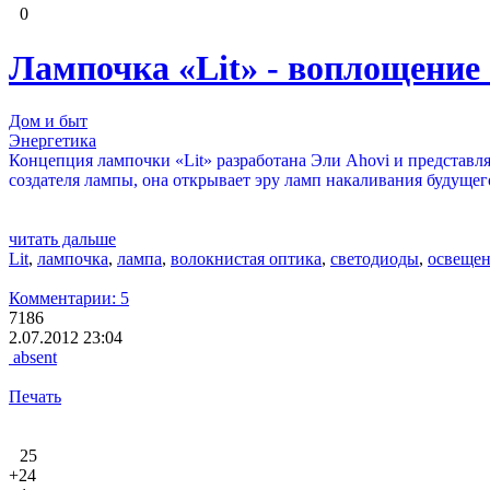
0
Лампочка «Lit» - воплощение
Дом и быт
Энергетика
Концепция лампочки «Lit» разработана Эли Ahovi и представл
создателя лампы, она открывает эру ламп накаливания будущег
читать дальше
Lit
,
лампочка
,
лампа
,
волокнистая оптика
,
светодиоды
,
освеще
Комментарии: 5
7186
2.07.2012 23:04
absent
Печать
25
+24