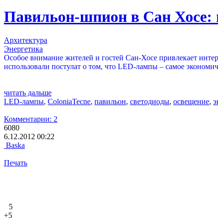
Павильон-шпион в Сан Хосе:
Архитектура
Энергетика
Особое внимание жителей и гостей Сан-Хосе привлекает интер
использовали постулат о том, что LED-лампы – самое экономич
читать дальше
LED-лампы
,
ColoniaTecne
,
павильон
,
светодиоды
,
освещение
,
э
Комментарии: 2
6080
6.12.2012 00:22
Baska
Печать
5
+5