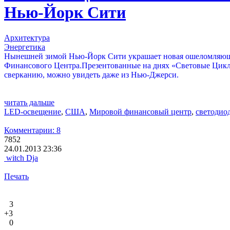
Нью-Йорк Сити
Архитектура
Энергетика
Нынешней зимой Нью-Йорк Сити украшает новая ошеломляющая 
Финансового Центра.Презентованные на днях «Световые Циклы
сверканию, можно увидеть даже из Нью-Джерси.
читать дальше
LED-освещение
,
США
,
Мировой финансовый центр
,
светодио
Комментарии: 8
7852
24.01.2013 23:36
witch Dja
Печать
3
+3
0