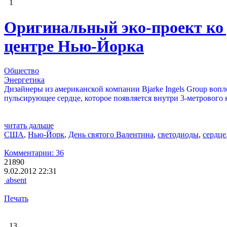
1
Оригинальный эко-проект ко 
центре Нью-Йорка
Общество
Энергетика
Дизайнеры из американской компании Bjarke Ingels Group вопл
пульсирующее сердце, которое появляется внутри 3-метрового
читать дальше
США
,
Нью-Йорк
,
День святого Валентина
,
светодиоды
,
сердце
Комментарии: 36
21890
9.02.2012 22:31
absent
Печать
13