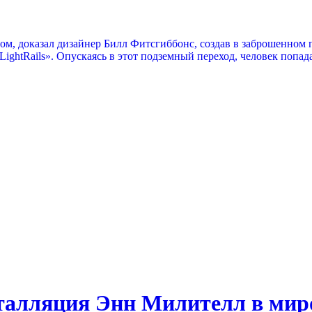
м, доказал дизайнер Билл Фитсгиббонс, создав в заброшенном п
ghtRails». Опускаясь в этот подземный переход, человек попадае
сталляция Энн Милителл в мир