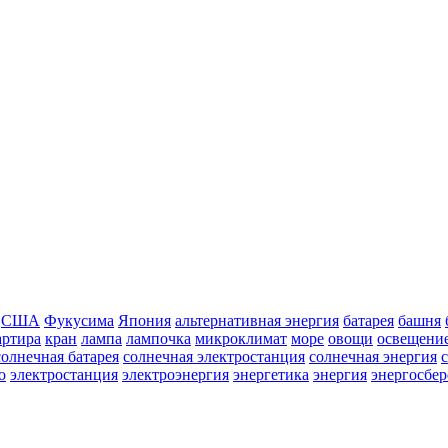
США
Фукусима
Япония
альтернативная энергия
батарея
башня
артира
кран
лампа
лампочка
микроклимат
море
овощи
освещени
солнечная батарея
солнечная электростанция
солнечная энергия
о
электростанция
электроэнергия
энергетика
энергия
энергосбе