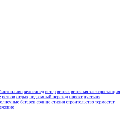
биотопливо
велосипед
ветер
ветряк
ветряная электростанция
е
остров
отдых
подземный переход
проект
пустыня
солнечные батареи
солнце
стихия
строительство
термостат
режение