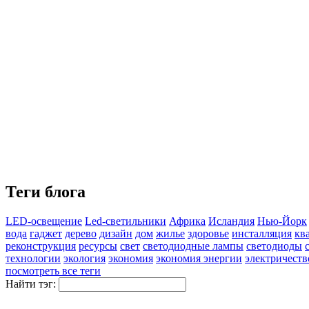
Теги блога
LED-освещение
Led-светильники
Африка
Исландия
Нью-Йорк
вода
гаджет
дерево
дизайн
дом
жилье
здоровье
инсталляция
кв
реконструкция
ресурсы
свет
светодиодные лампы
светодиоды
технологии
экология
экономия
экономия энергии
электричеств
посмотреть все теги
Найти тэг: