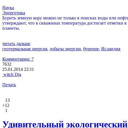
Наука
Энергетика
Бурить земную кору можно не только в поисках воды или нефт
утверждают, что в скважинах температура достигает отметки в
планеты.
читать дальше
геотермальная энергия
,
добыча энергии
,
бурение
,
Исландия
Комментарии: 7
7632
25.01.2014 22:11
witch Dja
Печать
13
+12
1
Удивительный экологический 