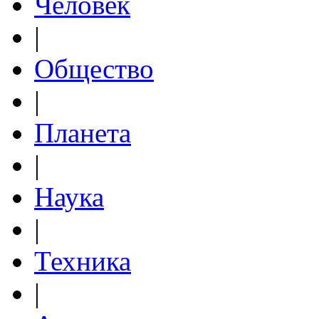
Человек
|
Общество
|
Планета
|
Наука
|
Техника
|