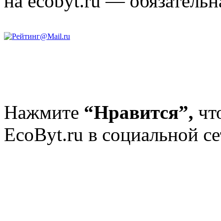
на ecobyt.ru — обязательн
Нажмите
“Нравится”,
чт
EcoByt.ru в социальной се