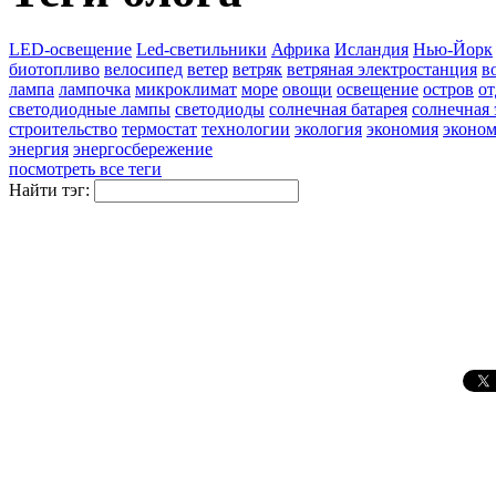
LED-освещение
Led-светильники
Африка
Исландия
Нью-Йорк
биотопливо
велосипед
ветер
ветряк
ветряная электростанция
в
лампа
лампочка
микроклимат
море
овощи
освещение
остров
о
светодиодные лампы
светодиоды
солнечная батарея
солнечная 
строительство
термостат
технологии
экология
экономия
эконом
энергия
энергосбережение
посмотреть все теги
Найти тэг: