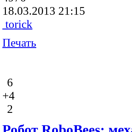
18.03.2013 21:15
torick
Печать
6
+4
2
Робот RoboBees: ме