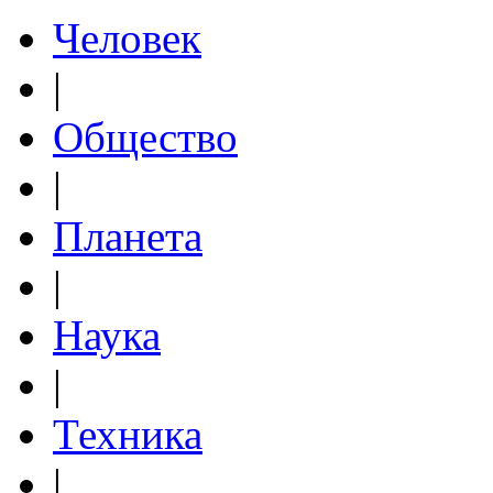
Человек
|
Общество
|
Планета
|
Наука
|
Техника
|