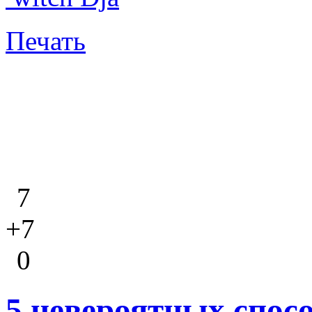
Печать
7
+7
0
5 невероятных спос